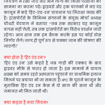
नियंत्रण में रखा जाए और आम लोगों को किसी परेशानी का
सामना ना करना पड़े। ड्राइवरों और ट्रक चालकों ने नए दंड
कानून में कड़े 'हिट-एंड-रन' प्रावधान पर निराशा व्यक्त की
है। ट्रांसपोर्टरों के विभिन्न संगठनों के संयुक्त मोर्चा अध्यक्ष
चौधरी वेदपाल ने बताया ‘‘जब तक सरकार यह कानून
वापस नहीं लेती, तब तक ट्रांसपोर्टरों का विरोध प्रदर्शन जारी
रहेगा। आज शाम तक हम बैठक करके इस पर कोई ठोस
निर्णय लेंगे। जल्द ही पूर्ण रूप से चक्का जाम की घोषणा की
जाएगी।''
क्या होता है 'हिट एंड रन'?
'हिट एंड रन' उसे कहते है जब गाड़ी की टक्कर के बाद
ड्राइवर मौके से फरार हो जाता है। इस मामलों में घायल
शख्स को समय रहते अस्पताल पहुंचाने या प्राथमिक इलाज
मिलने पर बचाया भी जा सकता है। IPC के पुराने कानून के
मुताबिक हिट एंड रन केस में दो साल की सजा थी और
जमानत भी मिल जाती थी।
क्या कहता है नया नियम?