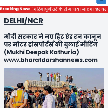
Breaking News:
जिला में गरिमापूर्ण तरीके से मनाया जाएगा ‘हर घर तिरंगा’
DELHI/NCR
मोदी सरकार ने नए हिट एंड रन कानून
पर मोटर ट्रांसपोर्टर्स की बुलाई मीटिंग
(Mukhi Deepak Kathuria)
www.bharatdarshannews.com