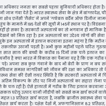
थ्य का अधिकार जनता का सबसे पहला बुनियादी अधिकार होता है
जान गंवा देते हैं। भारत स्वास्थ्य सेवा के क्षेत्र में बांग्लादेश,
सा शोध एजेंसी 'लैंसेट' ने अपने 'ग्लोबल बर्डेन ऑफ डिजीज' ना
च के मामले में 195 देशों की सूची में 145वें स्थान पर है। विडंब
र नहीं हो सका है। सरकारी अस्पतालों का तो भगवान ही मालिक है 
र देखने को मिल रहा है। इन अस्पतालों का उद्देश्य लोगों की सेवा
बन चुके इन अस्पतालों में इलाज करवाना इतना महंगा है कि मरी
तक़लीफ़ उठानी पड़ती है। अभी कुछ महीनों पहले घटित गुरुग्रा
पीड़ित सात साल की बच्ची के करीब 15 दिनों तक चले इलाज क
नीय है क्या भारत में विकास का पैमाना यह है कि एक गरीब 
े। अपना सब कुछ गंवाने के बाद भी बेटी के प्राण न बच सके
विधान समस्त नागरिकों को जीवन की रक्षा का अधिकार तो देत
्थ्य सेवा की ऐसी लचर स्थिति है कि सरकारी अस्पतालों में च
ंतिम विकल्प के तौर पर निजी अस्पतालों का सहारा लेना पड़ता
ति के चल रही हैं। ऐसे हालातों में गरीब के लिए इलाज करवाना 
 सकल घरेलू उत्पाद यानी जीडीपी को सबसे कम खर्च करने वाले दे
का महज़ 1.3 प्रतिशत खर्च करता है, जबकि ब्राजील स्वास्थ्य सेव
िशत खर्च करता है। दक्षेस देशों में, अफगानिस्तान 8.2 प्रतिशत