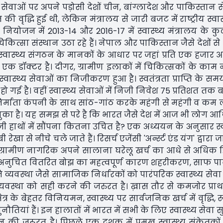
य सेवाओं पर अपने पड़ोसी देशों चीन, बांग्लादेश और पाकिस्तान 
 की वृद्धि हुई थी, लेकिन मंत्रालय से जारी बजट में राष्ट्रीय स्व
र नियोजन में 2013-14 और 2016-17 में स्वास्थ्य मंत्रालय के
ा संस्थान उठा रहे हैं। नेपाल और पाकिस्तान जैसे देशों से भी
श्व स्वास्थ्य संगठन के मानकों के आधार पर जहां प्रति एक हजा
एक डॉक्टर है। दीगर, ग्रामीण इलाकों में चिकित्सकों के काम
वास्थ्य सेवाओं का निजीकरण हुआ है। स्वतंत्रता प्राप्ति के समय
हो गई है। वहीं स्वास्थ्य सेवाओं में निजी निवेश 75 प्रतिशत तक 
निर्माता कंपनी के साथ सांठ-गांठ करके महंगी से महंगी व कम
का है। यह समझ से परे है कि भारत जैसे देश में आज भी लोग आर
निजी हाथों में सौंपना कितना उचित है? एक अध्ययन के अनुसार स्व
खा से नीचे चले जाते हैं। रिसर्च एजेंसी 'अर्न्स्ट एंड यंग' द्वारा 
रामीण नागरिक अपने सालाना घरेलू खर्च का आधे से अधिक हिस्
़े और अनुचित वितरित बोझ का महत्वपूर्ण कारण शहरीकरण, साफ 
व्यवस्था जैसे सामाजिक निर्धारकों को पारंपरिक स्वास्थ्य सेवा
व्यवस्था को सही करने की जरुरत है। ख़ास तौर से कमजोर प्राथ
के बेहतर विनियमन, स्वास्थ्य पर सार्वजनिक खर्च में वृद्धि, स्
ुनौतियां हैं। इन हालातों में भारत में सभी के लिए स्वास्थ्य सेवा 
र्तन की जरूरत है। पिछले एक दशक में प्रमुख स्वास्थ्य संकेतक