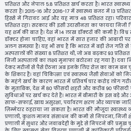
प्रतिशत और नेपाल 5.8 प्रतिशत खर्च करता है। भारत स्वास्थ्
करता है। 2015-16 और 2016-17 में स्वास्थ्य बजट में 13 प्रतिशत
हिस्से में गिरावट आई और यह मात्र 48 प्रतिशत रहा। परिवा
प्रतिशत रहा। सरकार की इसी उदासीनता का फायदा निजी चिकित्स
यह शर्म की बात है। देश में 14 लाख डॉक्टरों की कमी है। वि
डॉक्टर होना चाहिए, वहां भारत में सात हजार की आबादी पर 
अलग समस्या है। यह भी सच है कि भारत में बड़ी तेज गति से स्
अस्पतालों की संख्या 8 प्रतिशत थी, जो अब बढ़कर 93 प्रतिशत 
निजी अस्पतालों का लक्ष्य मुनाफा बटोरना रह गया है। दवा 
देकर मरीजों से पैसे ऐंठना अब इनके लिए रोज़ का काम बन चु
के शिकार हैं। वहां चिकित्सा एवं स्वास्थ्य जैसी सेवाओं को 
के महंगे खर्च के कारण भारत में प्रतिवर्ष चार करोड़ लोग गरीबी रे
के मुताबिक, देश में 80 फीसदी शहरी और करीब 90 फीसदी ग्
सुविधाओं पर खर्च कर देते हैं। भारत में बीमारी के इस बड
साफ-सफाई, खाद्य असुरक्षा, पर्यावरण क्षरण और व्यापक जाति 
ज़िम्मेदार ठहराया जा सकता है। भारत की मौजूदा स्वास्थ्य 
प्रणाली, कुशल मानव संसाधन की कमी से निपटना, निजी क्षेत्र 
प्रणाली में सुधार और जवाबदेही के मुद्दे से निपटने की प्रमुख च
के लिए स्वास्थ्य सेवा वितरण प्रणाली में क्रांतिकारी परिव