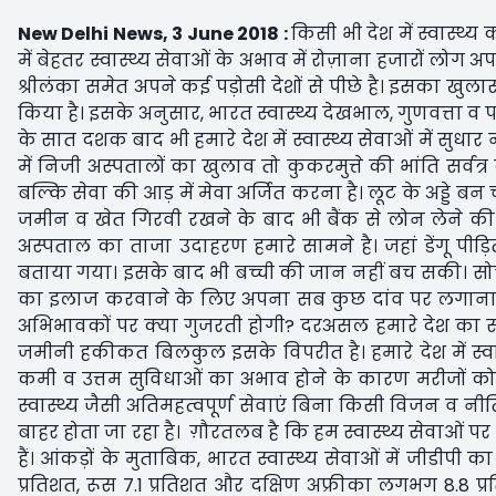
New Delhi News, 3 June 2018 :
किसी भी देश में स्वास्
में बेहतर स्वास्थ्य सेवाओं के अभाव में रोज़ाना हजारों लोग अपनी 
श्रीलंका समेत अपने कई पड़ोसी देशों से पीछे है। इसका खुला
किया है। इसके अनुसार, भारत स्वास्थ्य देखभाल, गुणवत्ता व पहुं
के सात दशक बाद भी हमारे देश में स्वास्थ्य सेवाओं में सुधा
में निजी अस्पतालों का खुलाव तो कुकरमुत्ते की भांति सर्वत्
बल्कि सेवा की आड़ में मेवा अर्जित करना है। लूट के अड्डे 
जमीन व खेत गिरवी रखने के बाद भी बैंक से लोन लेने की 
अस्पताल का ताजा उदाहरण हमारे सामने है। जहां डेंगू 
बताया गया। इसके बाद भी बच्ची की जान नहीं बच सकी। सोच
का इलाज करवाने के लिए अपना सब कुछ दांव पर लगाना पड़
अभिभावकों पर क्या गुजरती होगी? दरअसल हमारे देश का सं
जमीनी हकीकत बिलकुल इसके विपरीत है। हमारे देश में स्वास
कमी व उत्तम सुविधाओं का अभाव होने के कारण मरीजों को अ
स्वास्थ्य जैसी अतिमहत्वपूर्ण सेवाएं बिना किसी विजन व नी
बाहर होता जा रहा है। ग़ौरतलब है कि हम स्वास्थ्य सेवाओं पर
हैं। आंकड़ों के मुताबिक, भारत स्वास्थ्य सेवाओं में जीडीपी 
प्रतिशत, रूस 7.1 प्रतिशत और दक्षिण अफ्रीका लगभग 8.8 प्रत